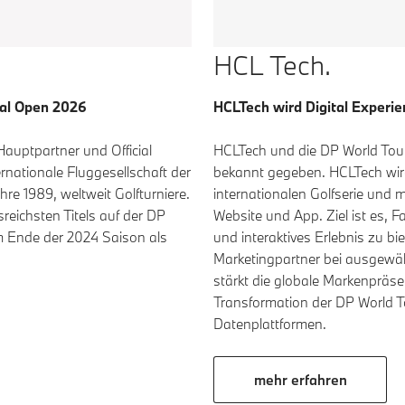
HCL Tech.
HCLTech wird Digital Experie
nal Open 2026
HCLTech und die DP World Tour
 Hauptpartner und Official
bekannt gegeben. HCLTech wird o
rnationale Fluggesellschaft der
internationalen Golfserie und m
hre 1989, weltweit Golfturniere.
Website und App. Ziel ist es, F
sreichsten Titels auf der DP
und interaktives Erlebnis zu bi
m Ende der 2024 Saison als
Marketingpartner bei ausgewä
stärkt die globale Markenpräse
Transformation der DP World 
Datenplattformen.
mehr erfahren