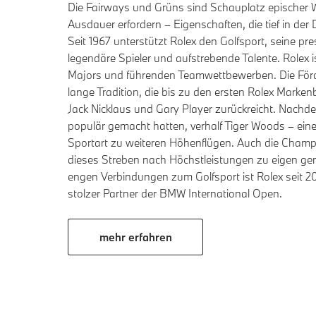
Die Fairways und Grüns sind Schauplatz epischer W
Ausdauer erfordern – Eigenschaften, die tief in der
Seit 1967 unterstützt Rolex den Golfsport, seine pre
legendäre Spieler und aufstrebende Talente. Rolex is
Majors und führenden Teamwettbewerben. Die Förde
lange Tradition, die bis zu den ersten Rolex Marken
Jack Nicklaus und Gary Player zurückreicht. Nachd
populär gemacht hatten, verhalf Tiger Woods – eine
Sportart zu weiteren Höhenflügen. Auch die Champ
dieses Streben nach Höchstleistungen zu eigen g
engen Verbindungen zum Golfsport ist Rolex seit 200
stolzer Partner der BMW International Open.
mehr erfahren