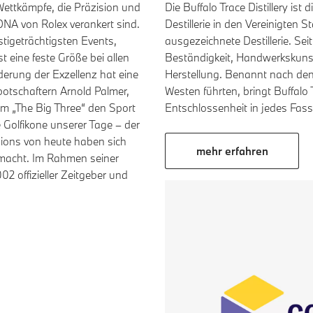
Die Buffalo Trace Distillery is
ettkämpfe, die Präzision und
Destillerie in den Vereinigten 
 DNA von Rolex verankert sind.
ausgezeichnete Destillerie. Sei
stigeträchtigsten Events,
Beständigkeit, Handwerkskuns
t eine feste Größe bei allen
Herstellung. Benannt nach den 
rung der Exzellenz hat eine
Westen führten, bringt Buffalo
botschaftern Arnold Palmer,
Entschlossenheit in jedes Fass
em „The Big Three“ den Sport
 Golfikone unserer Tage – der
ions von heute haben sich
mehr erfahren
emacht. Im Rahmen seiner
2 offizieller Zeitgeber und